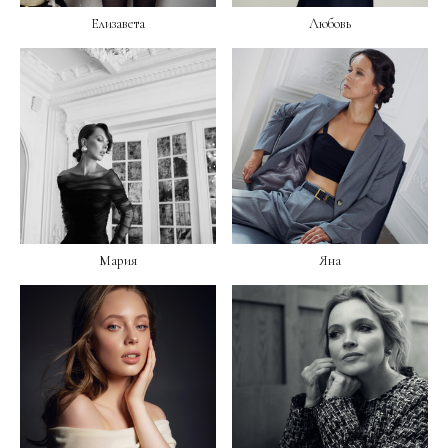
Елизавета
Любовь
Мария
Яна