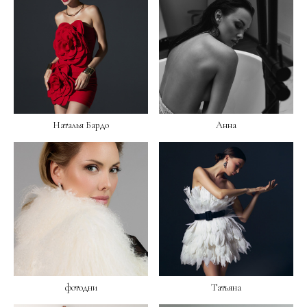
Наталья Бардо
Анна
фотодни
Татьяна