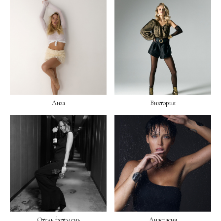
Лиза
Виктория
Отель фотодень
Анастасия