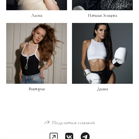
Алена
Наталья Земцова
Виктория
Диана
Поделиться ссылкой